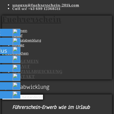
ungarn@fuehrerschein-2014.com
Call us!
+43 699 12368511
Fuehrerschein
Allgemein
k
Ablauf
Spezialabwicklung
Kontakt
lus
ALLGEMEIN
ABLAUF
SPEZIALABWICKLUNG
KONTAKT
Spezialabwicklung
Führerschein-Erwerb wie im Urlaub